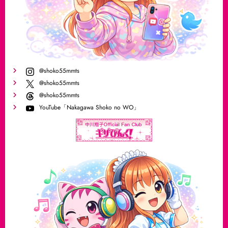
@shoko55mmts
@shoko55mmts
@shoko55mmts
YouTube「Nakagawa Shoko no WO」