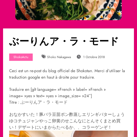
ぶーりんア・ラ・モード
ShokoActu
Shoko Nakagawa
1 Octobre 2018
Ceci est un re-post du blog officiel de Shokotan. Merci d’utiliser la
traduction google en haut à droite pour traduire.
Traduire en [glt language= »French » label= »French »
image= »yes » text= »yes » image_size= »24″]
Titre : ぶーりんア・ラ・モード
おなかすいた！豚バラ豆苗ポン酢蒸しエリンギバターしょう
ゆコチュジャンやっこ卵黄のせこんなにとんそくまとめ買
い！デザートにいまからたべるか、、コラーゲンぞ！