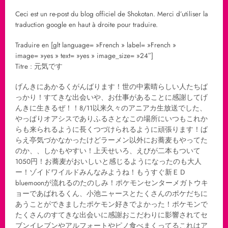
Ceci est un re-post du blog officiel de Shokotan. Merci d’utiliser la
traduction google en haut à droite pour traduire.
Traduire en [glt language= »French » label= »French »
image= »yes » text= »yes » image_size= »24″]
Titre : 元気です
げんきにあかるくがんばります！世の中素晴らしい人たちば
っかり！すてきな出会いや、お仕事があることに感謝してげ
んきに生きるぜ！！8/11以来久々のアニアカ生放送でした、
やっぱりオアシスでありふるさとなこの場所にいつもこれか
らも来られるように長くつづけられるように頑張ります！ば
らえ亭気づかなかったけどラーメン以外にお蕎麦もやってた
のか、、しかもやすい！上天せいろ、えびが二本もついて
1050円！お蕎麦がおいしいと感じるようになったのも大人
ー！ゾイドワイルドみんなみようね！もうすぐ新ＥＤ
bluemoonが流れるのたのしみ！ポケモンセンターメガトウキ
ョーであばれるくん、小池ニャースとたくさんのポケだちに
あうことができましたポケモン好きでよかった！ポケモンで
たくさんのすてきな出会いに感謝おこだわりに影響されてセ
ブンイレブンやアルフォートやピノ食べまくってるこれはア