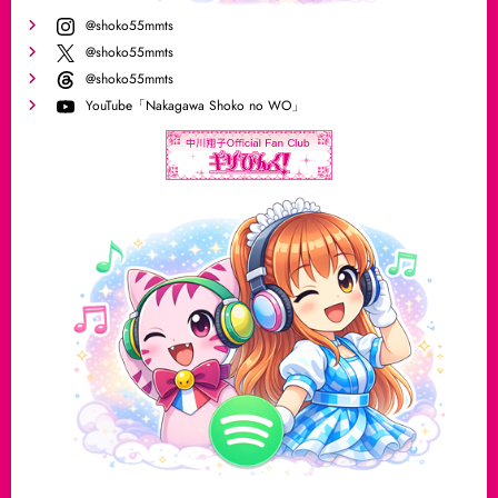
@shoko55mmts
@shoko55mmts
@shoko55mmts
YouTube「Nakagawa Shoko no WO」