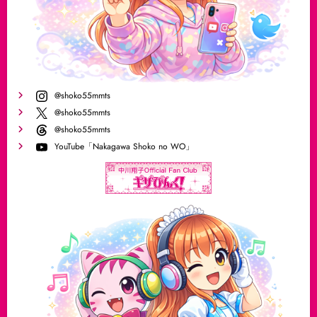
@shoko55mmts
@shoko55mmts
@shoko55mmts
YouTube「Nakagawa Shoko no WO」