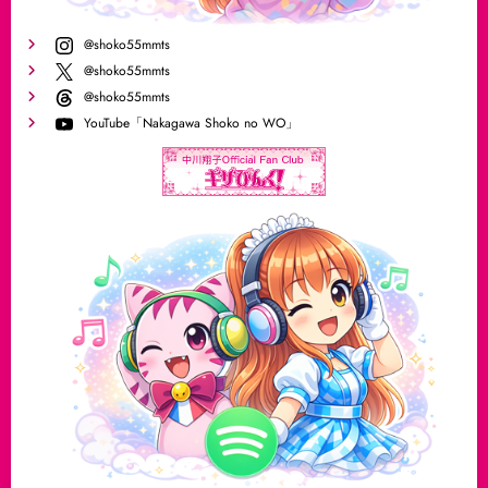
@shoko55mmts
@shoko55mmts
@shoko55mmts
YouTube「Nakagawa Shoko no WO」