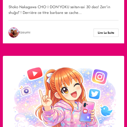
Shoko Nakagawa CHO☆DON'YOKU seitan-sai 30 dao! Zen'in
shūgō! ! Derrière ce titre barbare se cache…
Kasumi
Lire La Suite