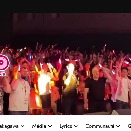
akagawa
Média
Lyrics
Communauté
Q