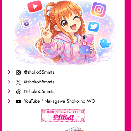
@shoko55mmts
@shoko55mmts
@shoko55mmts
YouTube「Nakagawa Shoko no WO」