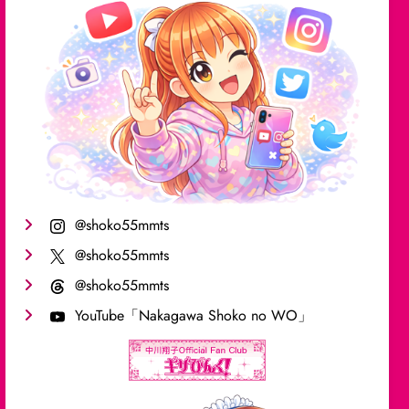
@shoko55mmts
@shoko55mmts
@shoko55mmts
YouTube「Nakagawa Shoko no WO」