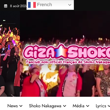
Aller
French
8 août 2026
au
contenu
News
Shoko Nakagawa
Média
Lyrics