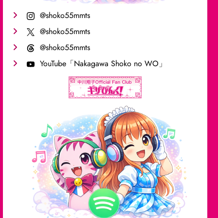
@shoko55mmts
@shoko55mmts
@shoko55mmts
YouTube「Nakagawa Shoko no WO」