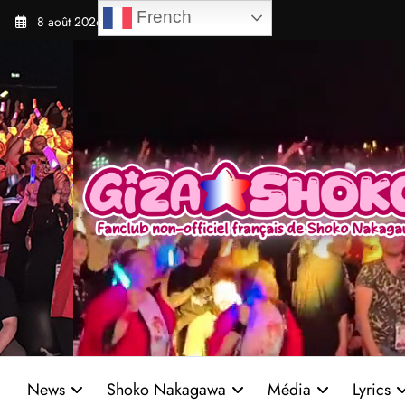
Aller
French
8 août 2026
au
contenu
News
Shoko Nakagawa
Média
Lyrics