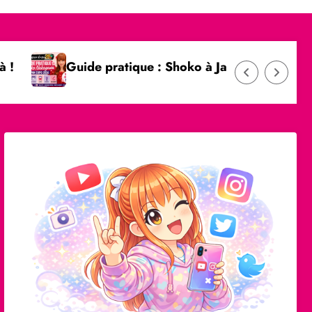
uide pratique : Shoko à Japan Expo 2026
SHOK