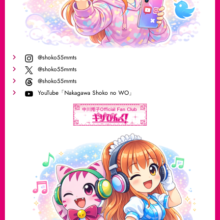
@shoko55mmts
@shoko55mmts
@shoko55mmts
YouTube「Nakagawa Shoko no WO」