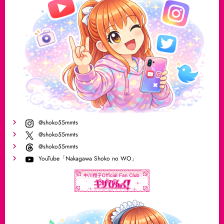
@shoko55mmts
@shoko55mmts
@shoko55mmts
YouTube「Nakagawa Shoko no WO」