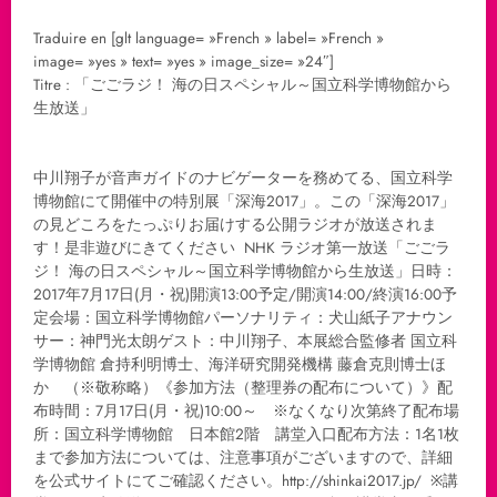
Traduire en [glt language= »French » label= »French »
image= »yes » text= »yes » image_size= »24″]
Titre : 「ごごラジ！ 海の日スペシャル～国立科学博物館から
生放送」
中川翔子が音声ガイドのナビゲーターを務めてる、国立科学
博物館にて開催中の特別展「深海2017」。この「深海2017」
の見どころをたっぷりお届けする公開ラジオが放送されま
す！是非遊びにきてください NHK ラジオ第一放送「ごごラ
ジ！ 海の日スペシャル～国立科学博物館から生放送」日時：
2017年7月17日(月・祝)開演13:00予定/開演14:00/終演16:00予
定会場：国立科学博物館パーソナリティ：犬山紙子アナウン
サー：神門光太朗ゲスト：中川翔子、本展総合監修者 国立科
学博物館 倉持利明博士、海洋研究開発機構 藤倉克則博士ほ
か （※敬称略）《参加方法（整理券の配布について）》配
布時間：7月17日(月・祝)10:00～ ※なくなり次第終了配布場
所：国立科学博物館 日本館2階 講堂入口配布方法：1名1枚
まで参加方法については、注意事項がございますので、詳細
を公式サイトにてご確認ください。http://shinkai2017.jp/ ※講