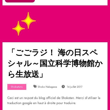
「ごごラジ！ 海の日スペ
シャル～国立科学博物館か
ら生放送」
ShokoActu
Shoko Nakagawa
14 Juillet 2017
Ceci est un re-post du blog officiel de Shokotan. Merci d’utiliser la
traduction google en haut à droite pour traduire.