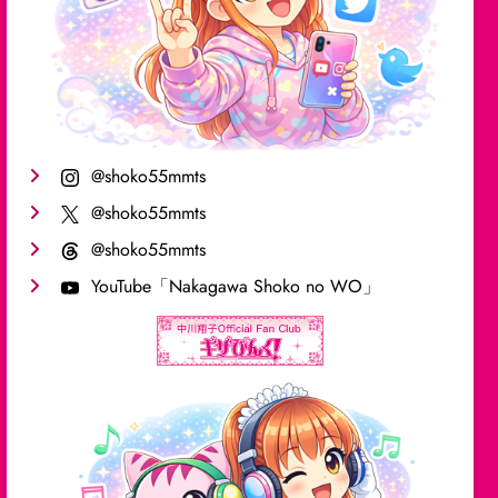
@shoko55mmts
@shoko55mmts
@shoko55mmts
YouTube「Nakagawa Shoko no WO」