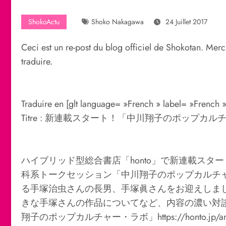
ShokoActu
Shoko Nakagawa
24 Juillet 2017
Ceci est un re-post du blog officiel de Shokotan. Merci
traduire.
Traduire en [glt language= »French » label= »French 
Titre : 新連載スタート！「中川翔子のポップカ
ハイブリッド型総合書店「honto」で新連載スタ
科系トークセッション「中川翔子のポップカルチ
る手塚治虫さんの長男、手塚眞さんをお迎えしま
きな手塚さんの作品についてなど、内容の濃い対談
翔子のポップカルチャー・ラボ」https://honto.jp/arti