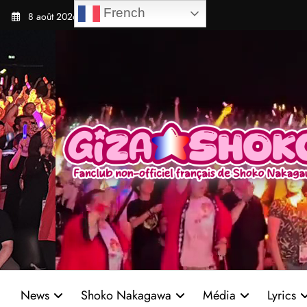
Aller
French
8 août 2026
au
contenu
News
Shoko Nakagawa
Média
Lyrics