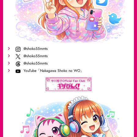
@shoko55mmts
@shoko55mmts
@shoko55mmts
YouTube「Nakagawa Shoko no WO」