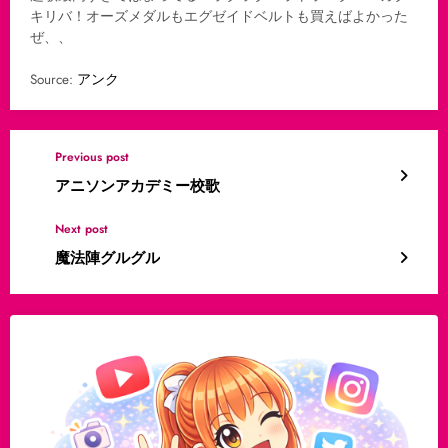
キリバ！オーズメダルもエグゼイドベルトも買えばよかった
ぜ、、
Source:
アンク
Previous post
アニソンアカデミー校歌
Next post
魔法陣グルグル