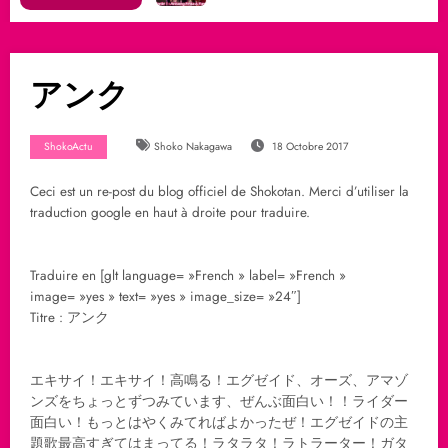
アンク
ShokoActu
Shoko Nakagawa
18 Octobre 2017
Ceci est un re-post du blog officiel de Shokotan. Merci d’utiliser la
traduction google en haut à droite pour traduire.
Traduire en [glt language= »French » label= »French »
image= »yes » text= »yes » image_size= »24″]
Titre : アンク
エキサイ！エキサイ！高鳴る！エグゼイド、オーズ、アマゾ
ンズをちょっとずつみています、ぜんぶ面白い！！ライダー
面白い！もっとはやくみてればよかったぜ！エグゼイドの主
題歌最高すぎてはまってる！ラタラタ！ラトラーター！ガタ