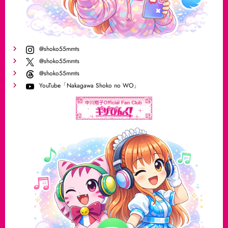
@shoko55mmts
@shoko55mmts
@shoko55mmts
YouTube「Nakagawa Shoko no WO」