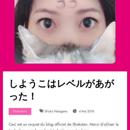
しようこはレベルがあが
った！
ShokoActu
Shoko Nakagawa
4 Mai 2018
Ceci est un re-post du blog officiel de Shokotan. Merci d’utiliser la