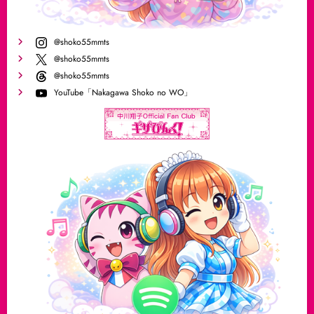
@shoko55mmts
@shoko55mmts
@shoko55mmts
YouTube「Nakagawa Shoko no WO」