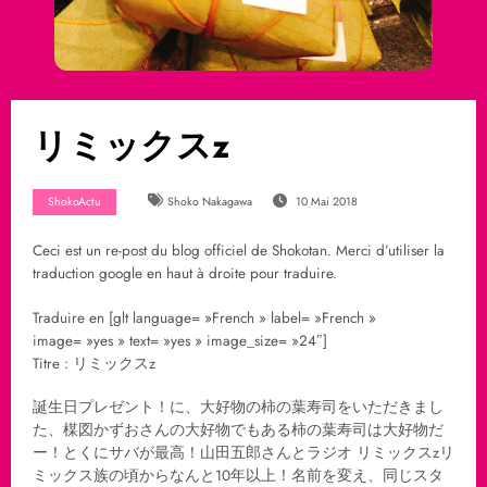
リミックスz
ShokoActu
Shoko Nakagawa
10 Mai 2018
Ceci est un re-post du blog officiel de Shokotan. Merci d’utiliser la
traduction google en haut à droite pour traduire.
Traduire en [glt language= »French » label= »French »
image= »yes » text= »yes » image_size= »24″]
Titre : リミックスz
誕生日プレゼント！に、大好物の柿の葉寿司をいただきまし
た、楳図かずおさんの大好物でもある柿の葉寿司は大好物だ
ー！とくにサバが最高！山田五郎さんとラジオ リミックスzリ
ミックス族の頃からなんと10年以上！名前を変え、同じスタ