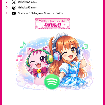
@shoko55mmts
@shoko55mmts
YouTube「Nakagawa Shoko no WO」