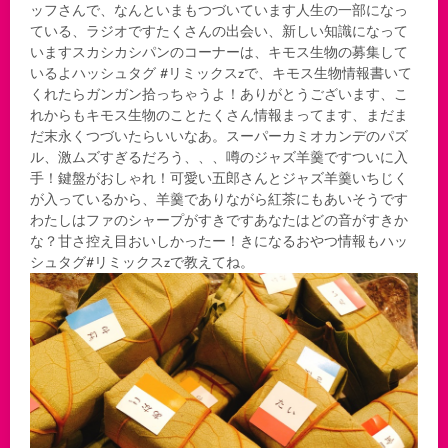
ッフさんで、なんといまもつづいています人生の一部になっ
ている、ラジオですたくさんの出会い、新しい知識になって
いますスカシカシパンのコーナーは、キモス生物の募集して
いるよハッシュタグ #リミックスzで、キモス生物情報書いて
くれたらガンガン拾っちゃうよ！ありがとうございます、こ
れからもキモス生物のことたくさん情報まってます、まだま
だ末永くつづいたらいいなあ。スーパーカミオカンデのパズ
ル、激ムズすぎるだろう、、、噂のジャズ羊羹ですついに入
手！鍵盤がおしゃれ！可愛い五郎さんとジャズ羊羹いちじく
が入っているから、羊羹でありながら紅茶にもあいそうです
わたしはファのシャープがすきですあなたはどの音がすきか
な？甘さ控え目おいしかったー！きになるおやつ情報もハッ
シュタグ#リミックスzで教えてね。