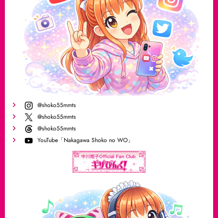
@shoko55mmts
@shoko55mmts
@shoko55mmts
YouTube「Nakagawa Shoko no WO」