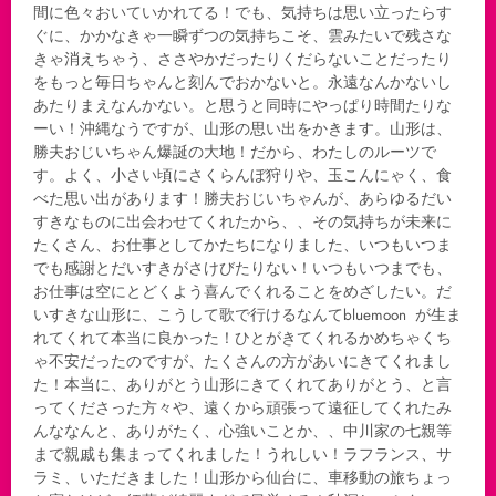
間に色々おいていかれてる！でも、気持ちは思い立ったらす
ぐに、かかなきゃ一瞬ずつの気持ちこそ、雲みたいで残さな
きゃ消えちゃう、ささやかだったりくだらないことだったり
をもっと毎日ちゃんと刻んでおかないと。永遠なんかないし
あたりまえなんかない。と思うと同時にやっぱり時間たりな
ーい！沖縄なうですが、山形の思い出をかきます。山形は、
勝夫おじいちゃん爆誕の大地！だから、わたしのルーツで
す。よく、小さい頃にさくらんぼ狩りや、玉こんにゃく、食
べた思い出があります！勝夫おじいちゃんが、あらゆるだい
すきなものに出会わせてくれたから、、その気持ちが未来に
たくさん、お仕事としてかたちになりました、いつもいつま
でも感謝とだいすきがさけびたりない！いつもいつまでも、
お仕事は空にとどくよう喜んでくれることをめざしたい。だ
いすきな山形に、こうして歌で行けるなんてbluemoon が生ま
れてくれて本当に良かった！ひとがきてくれるかめちゃくち
ゃ不安だったのですが、たくさんの方があいにきてくれまし
た！本当に、ありがとう山形にきてくれてありがとう、と言
ってくださった方々や、遠くから頑張って遠征してくれたみ
んななんと、ありがたく、心強いことか、、中川家の七親等
まで親戚も集まってくれました！うれしい！ラフランス、サ
ラミ、いただきました！山形から仙台に、車移動の旅ちょっ