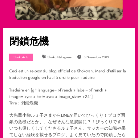
閉鎖危機
ShokoActu
Shoko Nakagawa
3 Novembre 2019
Ceci est un re-post du blog officiel de Shokotan. Merci d’utiliser la
traduction google en haut à droite pour traduire.
Traduire en [glt language= »French » label= »French »
image= »yes » text= »yes » image_size= »24″]
Titre : 閉鎖危機
大先輩小柳ルミ子さまからLINEが届いてびっくり！ブログ閉
鎖の危機だとか、、なぜそんな急展開に？！びっくりです！
いつも優しくしてくださるルミ子さん、サッカーの知識や果
てしない経験を載せるブログ、よく見ていたので閉鎖したら