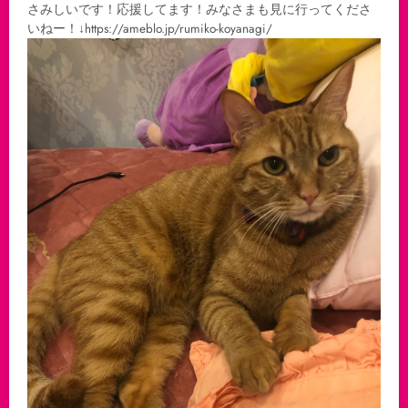
さみしいです！応援してます！みなさまも見に行ってくださ
いねー！↓https://ameblo.jp/rumiko-koyanagi/