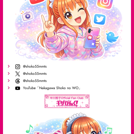
@shoko55mmts
@shoko55mmts
@shoko55mmts
YouTube「Nakagawa Shoko no WO」