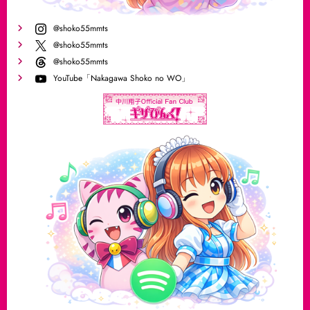
@shoko55mmts
@shoko55mmts
@shoko55mmts
YouTube「Nakagawa Shoko no WO」