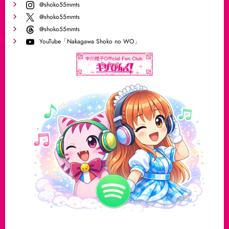
@shoko55mmts
@shoko55mmts
@shoko55mmts
YouTube「Nakagawa Shoko no WO」