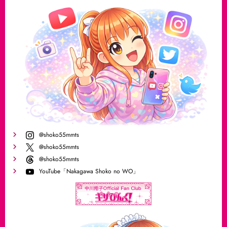
@shoko55mmts
@shoko55mmts
@shoko55mmts
YouTube「Nakagawa Shoko no WO」