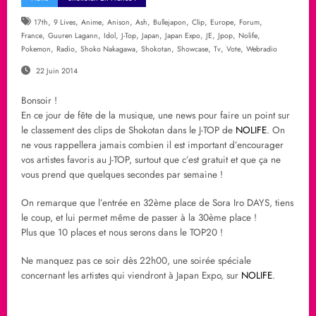
,
,
,
,
,
,
,
,
,
17th
9 Lives
Anime
Anison
Ash
Bullejapon
Clip
Europe
Forum
,
,
,
,
,
,
,
,
,
France
Guuren Lagann
Idol
J-Top
Japan
Japan Expo
JE
Jpop
Nolife
,
,
,
,
,
,
,
Pokemon
Radio
Shoko Nakagawa
Shokotan
Showcase
Tv
Vote
Webradio
22 Juin 2014
Bonsoir !
En ce jour de fête de la musique, une news pour faire un point sur
le classement des clips de Shokotan dans le J-TOP de
NOLIFE
. On
ne vous rappellera jamais combien il est important d’encourager
vos artistes favoris au J-TOP, surtout que c’est gratuit et que ça ne
vous prend que quelques secondes par semaine !
On remarque que l’entrée en 32ème place de Sora Iro DAYS, tiens
le coup, et lui permet même de passer à la 30ème place !
Plus que 10 places et nous serons dans le TOP20 !
Ne manquez pas ce soir dès 22h00, une soirée spéciale
concernant les artistes qui viendront à Japan Expo, sur
NOLIFE
.