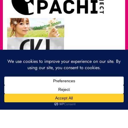
A propos…
Partenaires
Mentions légales
Politique de cookies
GiZa★ShoKo France FanClub
— 2013-2026