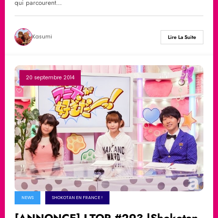
qui parcourent…
Kasumi
Lire La Suite
20 septembre 2014
NEWS
SHOKOTAN EN FRANCE !
[ANNONCE] J-TOP #293 |Shokotan