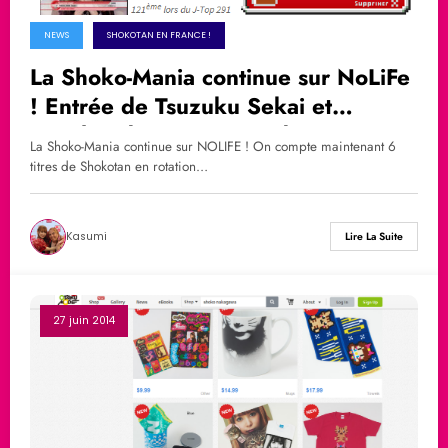
NEWS
SHOKOTAN EN FRANCE !
La Shoko-Mania continue sur NoLiFe
! Entrée de Tsuzuku Sekai et
Résultat du JTOP #291 de NOLIFE
La Shoko-Mania continue sur NOLIFE ! On compte maintenant 6
titres de Shokotan en rotation…
Kasumi
Lire La Suite
27 juin 2014