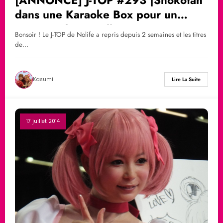
dans une Karaoke Box pour un
concours | Nouvelle émission !
Bonsoir ! Le J-TOP de Nolife a repris depuis 2 semaines et les titres
de…
Kasumi
Lire La Suite
17 juillet 2014