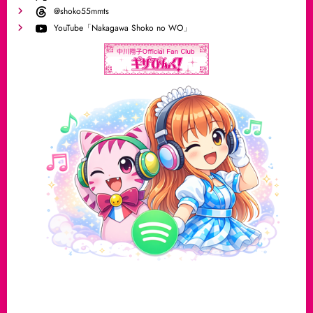
@shoko55mmts
YouTube「Nakagawa Shoko no WO」