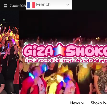
Aller
French
7 août 2026
au
contenu
News
Shoko N