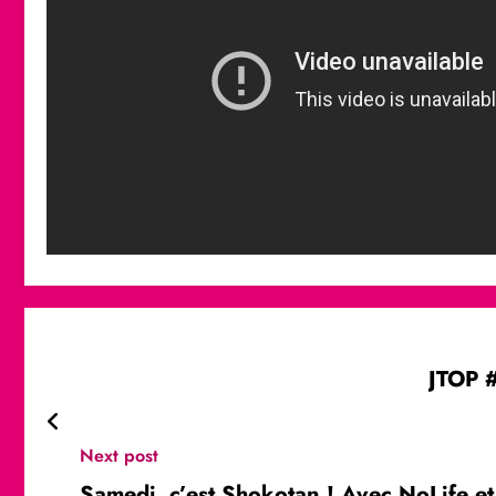
JTOP 
Next post
Samedi, c’est Shokotan ! Avec NoLife e