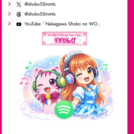
@shoko55mmts
@shoko55mmts
YouTube「Nakagawa Shoko no WO」