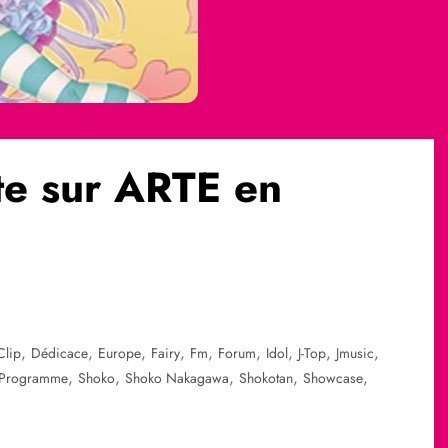
te sur ARTE en
,
,
,
,
,
,
,
,
,
Clip
Dédicace
Europe
Fairy
Fm
Forum
Idol
J-Top
Jmusic
,
,
,
,
,
Programme
Shoko
Shoko Nakagawa
Shokotan
Showcase