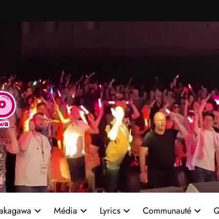
akagawa
Média
Lyrics
Communauté
Q