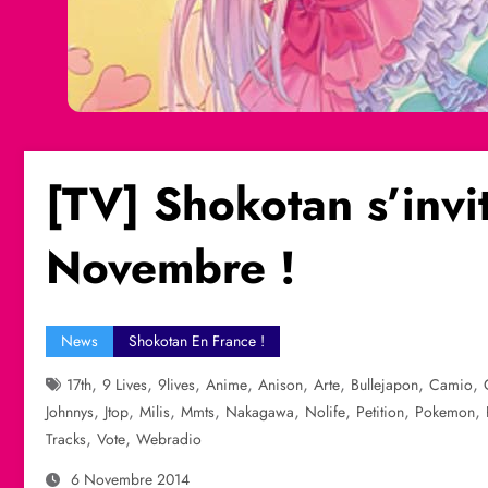
[TV] Shokotan s’invi
Novembre !
News
Shokotan En France !
,
,
,
,
,
,
,
,
17th
9 Lives
9lives
Anime
Anison
Arte
Bullejapon
Camio
,
,
,
,
,
,
,
,
Johnnys
Jtop
Milis
Mmts
Nakagawa
Nolife
Petition
Pokemon
,
,
Tracks
Vote
Webradio
6 Novembre 2014