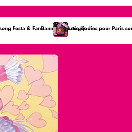
anner ! (Partie 1)
Les goodies pour Paris sont là !
G