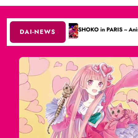
(partie 2)
SHOKO in PARIS ~ Anisong Festa & FanB
DAI-NEWS