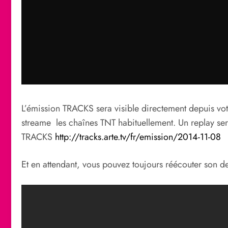
L’émission TRACKS sera visible directement depuis votre
streame les chaînes TNT habituellement. Un replay sera 
TRACKS
http://tracks.arte.tv/fr/emission/2014-11-08
Et en attendant, vous pouvez toujours réécouter son 