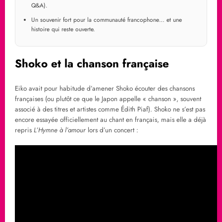
Q&A).
Un souvenir fort pour la communauté francophone… et une
histoire qui reste ouverte.
Shoko et la chanson française
Eiko avait pour habitude d’amener Shoko écouter des chansons
françaises (ou plutôt ce que le Japon appelle « chanson », souvent
associé à des titres et artistes comme Édith Piaf). Shoko ne s’est pas
encore essayée officiellement au chant en français, mais elle a déjà
repris
L’Hymne à l’amour
lors d’un concert :