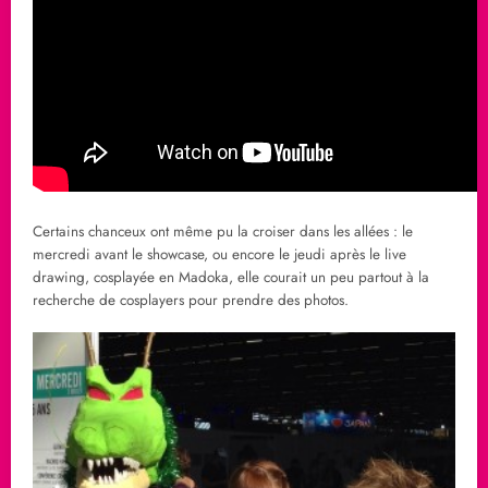
Certains chanceux ont même pu la croiser dans les allées : le
mercredi avant le showcase, ou encore le jeudi après le live
drawing, cosplayée en Madoka, elle courait un peu partout à la
recherche de cosplayers pour prendre des photos.