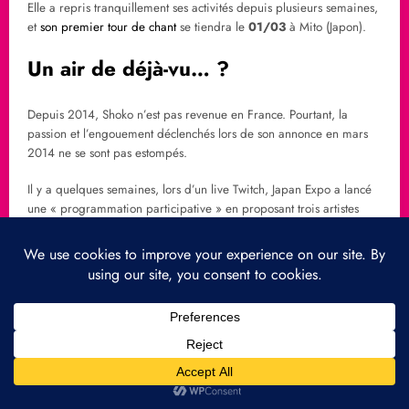
Elle a repris tranquillement ses activités depuis plusieurs semaines,
et
son premier tour de chant
se tiendra le
01/03
à Mito (Japon).
Un air de déjà-vu… ?
Depuis 2014, Shoko n’est pas revenue en France. Pourtant, la
passion et l’engouement déclenchés lors de son annonce en mars
2014 ne se sont pas estompés.
Il y a quelques semaines, lors d’un live Twitch, Japan Expo a lancé
une « programmation participative » en proposant trois artistes
(dont Shoko) dans un sondage. L’enthousiasme du chat a été
immédiat — et le compteur de votes s’est emballé dès l’instant où
son nom a été mentionné.