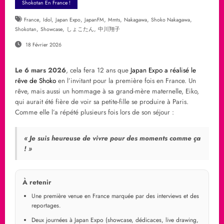
Shokotan En France !
,
,
,
,
,
,
,
France
Idol
Japan Expo
JapanFM
Mmts
Nakagawa
Shoko Nakagawa
,
,
,
Shokotan
Showcase
しょこたん
中川翔子
18 Février 2026
Le 6 mars 2026
, cela fera 12 ans que
Japan Expo a réalisé le
rêve de Shoko
en l’invitant pour la première fois en France. Un
rêve, mais aussi un hommage à sa grand-mère maternelle, Eiko,
qui aurait été fière de voir sa petite-fille se produire à Paris.
Comme elle l’a répété plusieurs fois lors de son séjour :
« Je suis heureuse de vivre pour des moments comme ça
! »
À retenir
Une première venue en France marquée par des interviews et des
reportages.
Deux journées à Japan Expo (showcase, dédicaces, live drawing,